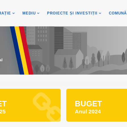
RAȚIE
MEDIU
PROIECTE ȘI INVESTIȚII
COMUNĂ
al
ET
BUGET
25
Anul 2024