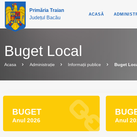
Primăria Traian
ACASĂ
ADMINIST
Județul Bacău
Buget Local
Acasa
Administrație
Informații publice
Buget Loc
BUGET
BUG
Anul 2026
Anul 20