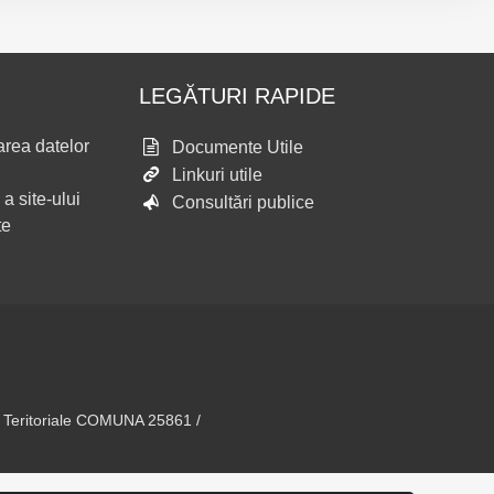
LEGĂTURI RAPIDE
area datelor
Documente Utile
Linkuri utile
 a site-ului
Consultări publice
te
v Teritoriale COMUNA 25861 /