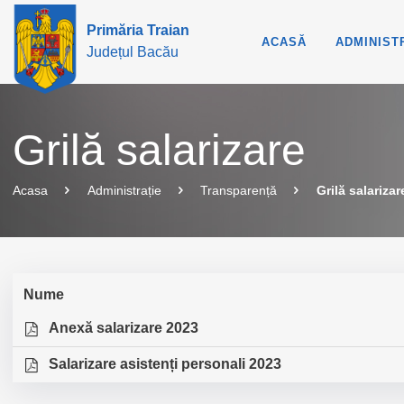
Primăria Traian
ACASĂ
ADMINIST
Județul Bacău
Grilă salarizare
Acasa
Administrație
Transparență
Grilă salarizar
Nume
Anexă salarizare 2023
Salarizare asistenți personali 2023