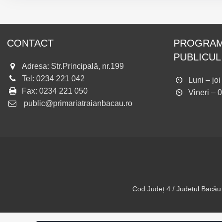
CONTACT
PROGRAM
PUBLICUL
Adresa: Str.Principală, nr.199
Tel:
0234 221 042
Luni – jo
Fax:
0234 221 050
Vineri – 
public@primariatraianbacau.ro
Cod Județ 4 / Județul Bacău