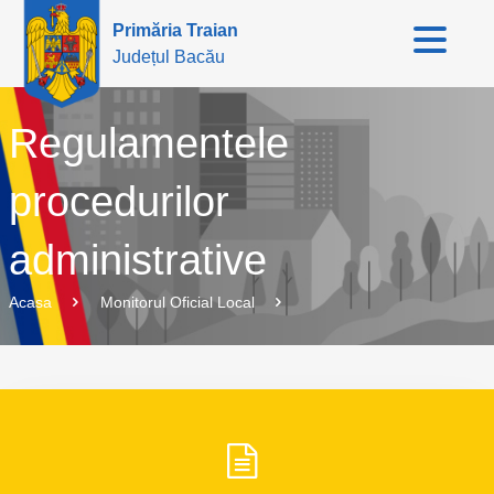
Primăria Traian
Județul Bacău
Regulamentele
procedurilor
administrative
Acasa
Monitorul Oficial Local