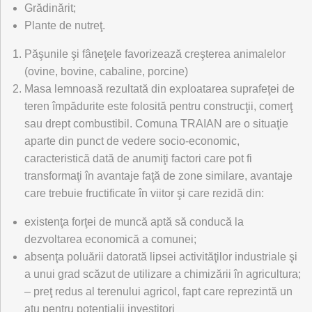
Grădinărit;
Plante de nutreţ.
Păşunile şi fâneţele favorizează creşterea animalelor
(ovine, bovine, cabaline, porcine)
Masa lemnoasă rezultată din exploatarea suprafeţei de
teren împădurite este folosită pentru construcţii, comerţ
sau drept combustibil. Comuna TRAIAN are o situaţie
aparte din punct de vedere socio-economic,
caracteristică dată de anumiţi factori care pot fi
transformaţi în avantaje faţă de zone similare, avantaje
care trebuie fructificate în viitor şi care rezidă din:
existenţa forţei de muncă aptă să conducă la
dezvoltarea economică a comunei;
absenţa poluării datorată lipsei activităţilor industriale şi
a unui grad scăzut de utilizare a chimizării în agricultura;
– preţ redus al terenului agricol, fapt care reprezintă un
atu pentru potenţialii investitori