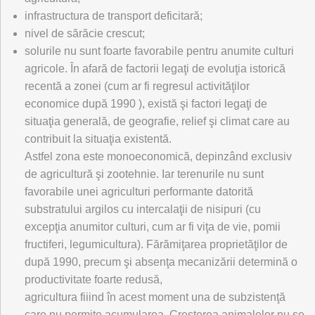
infrastructura de transport deficitară;
nivel de sărăcie crescut;
solurile nu sunt foarte favorabile pentru anumite culturi
agricole. În afară de factorii legaţi de evoluţia istorică
recentă a zonei (cum ar fi regresul activităţilor
economice după 1990 ), există şi factori legaţi de
situaţia generală, de geografie, relief şi climat care au
contribuit la situaţia existentă.
Astfel zona este monoeconomică, depinzând exclusiv
de agricultură şi zootehnie. Iar terenurile nu sunt
favorabile unei agriculturi performante datorită
substratului argilos cu intercalaţii de nisipuri (cu
excepţia anumitor culturi, cum ar fi viţa de vie, pomii
fructiferi, legumicultura). Fărămiţarea proprietăţilor de
după 1990, precum şi absenţa mecanizării determină o
productivitate foarte redusă,
agricultura fiiind în acest moment una de subzistenţă
care nu permite acumularea. Creşterea animalelor nu se