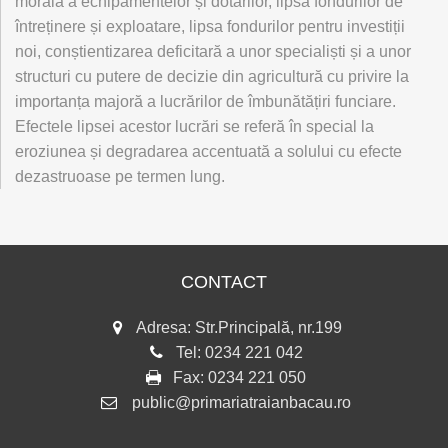
morală a echipamentelor și dotărilor, lipsa fondurilor de
întreținere și exploatare, lipsa fondurilor pentru investiții
noi, conștientizarea deficitară a unor specialiști și a unor
structuri cu putere de decizie din agricultură cu privire la
importanța majoră a lucrărilor de îmbunătățiri funciare.
Efectele lipsei acestor lucrări se referă în special la
eroziunea și degradarea accentuată a solului cu efecte
dezastruoase pe termen lung.
CONTACT
Adresa: Str.Principală, nr.199
Tel:
0234 221 042
Fax:
0234 221 050
public@primariatraianbacau.ro