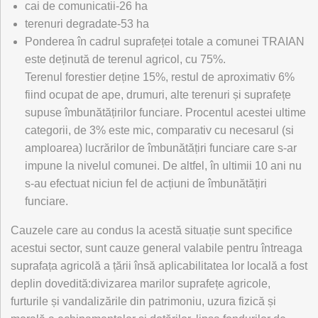
cai de comunicatii-26 ha
terenuri degradate-53 ha
Ponderea în cadrul suprafeței totale a comunei TRAIAN
este deținută de terenul agricol, cu 75%.
Terenul forestier deține 15%, restul de aproximativ 6%
fiind ocupat de ape, drumuri, alte terenuri și suprafețe
supuse îmbunătățirilor funciare. Procentul acestei ultime
categorii, de 3% este mic, comparativ cu necesarul (si
amploarea) lucrărilor de îmbunătățiri funciare care s-ar
impune la nivelul comunei. De altfel, în ultimii 10 ani nu
s-au efectuat niciun fel de acțiuni de îmbunătățiri
funciare.
Cauzele care au condus la acestă situație sunt specifice
acestui sector, sunt cauze general valabile pentru întreaga
suprafața agricolă a țării însă aplicabilitatea lor locală a fost
deplin dovedită:divizarea marilor suprafețe agricole,
furturile și vandalizările din patrimoniu, uzura fizică și