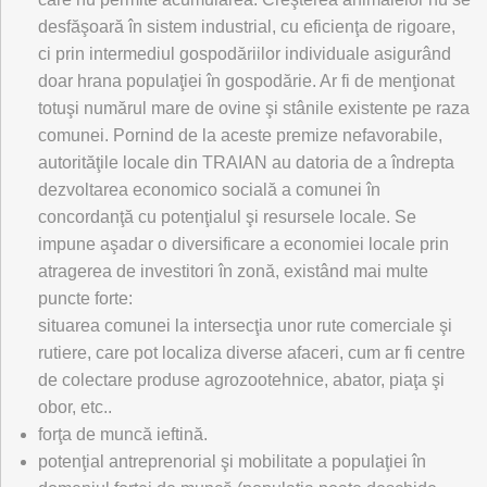
desfăşoară în sistem industrial, cu eficienţa de rigoare,
ci prin intermediul gospodăriilor individuale asigurând
doar hrana populaţiei în gospodărie. Ar fi de menţionat
totuşi numărul mare de ovine şi stânile existente pe raza
comunei. Pornind de la aceste premize nefavorabile,
autorităţile locale din TRAIAN au datoria de a îndrepta
dezvoltarea economico socială a comunei în
concordanţă cu potenţialul şi resursele locale. Se
impune aşadar o diversificare a economiei locale prin
atragerea de investitori în zonă, existând mai multe
puncte forte:
situarea comunei la intersecţia unor rute comerciale şi
rutiere, care pot localiza diverse afaceri, cum ar fi centre
de colectare produse agrozootehnice, abator, piaţa şi
obor, etc..
forţa de muncă ieftină.
potenţial antreprenorial şi mobilitate a populaţiei în