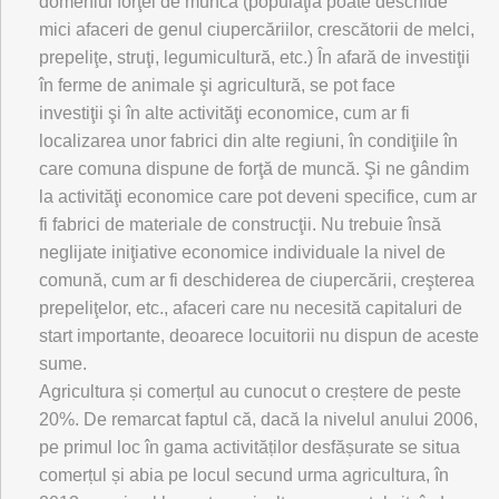
domeniul forţei de muncă (populaţia poate deschide
mici afaceri de genul ciupercăriilor, crescătorii de melci,
prepeliţe, struţi, legumicultură, etc.) În afară de investiţii
în ferme de animale şi agricultură, se pot face
investiţii şi în alte activităţi economice, cum ar fi
localizarea unor fabrici din alte regiuni, în condiţiile în
care comuna dispune de forţă de muncă. Şi ne gândim
la activităţi economice care pot deveni specifice, cum ar
fi fabrici de materiale de construcţii. Nu trebuie însă
neglijate iniţiative economice individuale la nivel de
comună, cum ar fi deschiderea de ciupercării, creşterea
prepeliţelor, etc., afaceri care nu necesită capitaluri de
start importante, deoarece locuitorii nu dispun de aceste
sume.
Agricultura și comerțul au cunocut o creștere de peste
20%. De remarcat faptul că, dacă la nivelul anului 2006,
pe primul loc în gama activităților desfășurate se situa
comerțul și abia pe locul secund urma agricultura, în