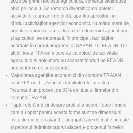
2013 pe primul loc este agricultura, comerțul situînduse
abia pe locul 3. Se remarcă diversificarea paletei
activităților, cum ar fi de pildă, apariția apiculturii în
rândul activităților agenților economici. Numărul mare de
agenți economici care activează în domeniul agriculturii
și apiculturii se datorează, în principal, facilităților
acordate în cadrul programelor SAPARD și FEADR. De
altfel, toate PFA-urile care au ca obiect de activitate
agricultura și apicultura au accesat fonduri pe FEADR
pentru ferme de subzistență.
Majoritatea agenților economici din comuna TRAIAN
sunt PFA-uri, Î. I, Asociații familiale etc, acestea
însumând un procent de 83% din totalul firmelor din
comuna TRAIAN.
Faptul oferă indicii despre profilul afacerii. Toate firmele
care au optat pentru aceste forme sunt de dimensiuni
mici, de multe ori având 1 angajat (care de multe ori este
și patronul /administratorul afacerii)- procentul firmelor