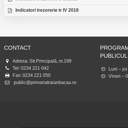
Indicatori trezorerie tr IV 2018
CONTACT
PROGRAM
PUBLICUL
Adresa: Str.Principală, nr.199
Tel:
0234 221 042
Luni – jo
Fax:
0234 221 050
Vineri – 
public@primariatraianbacau.ro