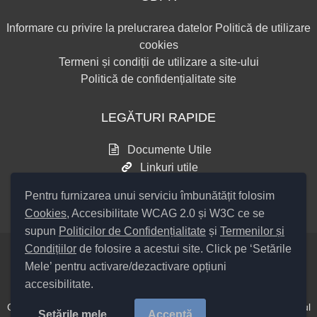
Informare cu privire la prelucrarea datelor
Politică de utilizare
cookies
Termeni și condiții de utilizare a site-ului
Politică de confidențialitate site
LEGĂTURI RAPIDE
Documente Utile
Linkuri utile
Consultări publice
Pentru furnizarea unui serviciu îmbunătățit folosim
Cookies
, Accesibilitate WCAG 2.0 și W3C ce se
supun
Politicilor de Confidențialitate
și
Termenilor și
Condițiilor
de folosire a acestui site. Click pe ‘Setările
Mele’ pentru activare/dezactivare opțiuni
Setări Cookies și Accesibilitate
accesibilitate.
Cod Județ 4 / Județul Bacău / Tipul UAT – 14 – C – Comună / Codul
Setările mele
Acceptă