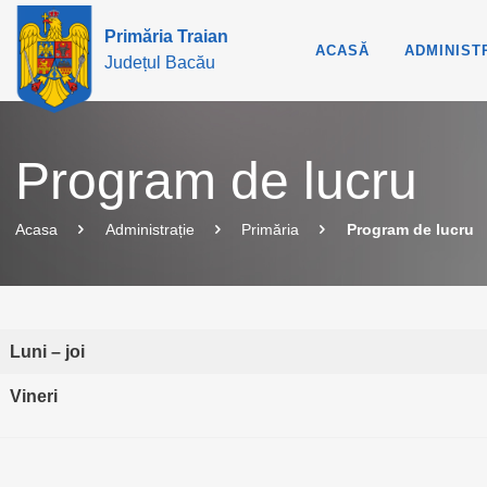
Primăria Traian
ACASĂ
ADMINIST
Județul Bacău
Program de lucru
Acasa
Administrație
Primăria
Program de lucru
Luni – joi
Vineri