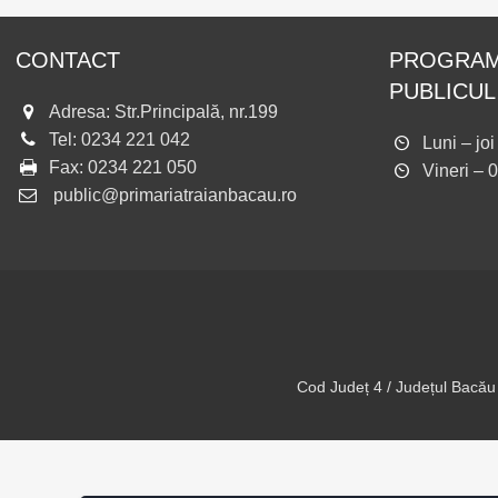
CONTACT
PROGRAM
PUBLICUL
Adresa: Str.Principală, nr.199
Tel:
0234 221 042
Luni – jo
Fax:
0234 221 050
Vineri – 
public@primariatraianbacau.ro
Cod Județ 4 / Județul Bacău