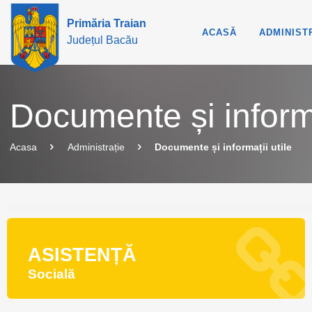
Primăria Traian
ACASĂ
ADMINIST
Județul Bacău
Documente și informa
Acasa
Administrație
Documente și informații utile
ASISTENȚĂ
Socială