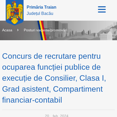
Primăria Traian
Județul Bacău
Acasa
Posturi vacante/promovări
Concurs de recrutare pentru
ocuparea funcției publice de
execuție de Consilier, Clasa I,
Grad asistent, Compartiment
financiar-contabil
20
feb. 2024