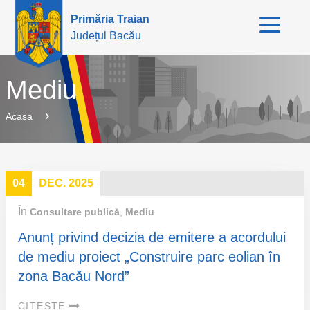
Primăria Traian
Județul Bacău
Mediu
Acasa
04
DEC. 2025
În
Consultare publică
,
Mediu
Anunț privind decizia de emitere a acordului
de mediu proiect „Construire parc eolian în
zona Bacău Nord”
CITEȘTE