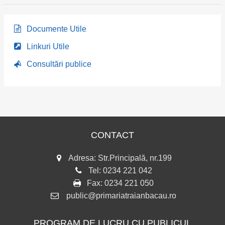
Documente Utile
Linkuri Utile
Consultări publice
CONTACT
Adresa: Str.Principală, nr.199
Tel:
0234 221 042
Fax:
0234 221 050
public@primariatraianbacau.ro
PROGRAM DE LUCRU CU PUBLICUL