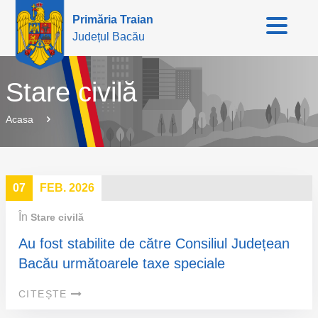
Primăria Traian
Județul Bacău
Stare civilă
Acasa
07
FEB. 2026
În
Stare civilă
Au fost stabilite de către Consiliul Județean
Bacău următoarele taxe speciale
CITEȘTE