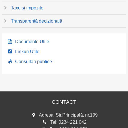
Taxe și impozite
Transparență decizională
Documente Utile
Linkuri Utile
Consultări publice
CONTACT
Adresa: Str.Principală, nr.199
Tel:
0234 221 042