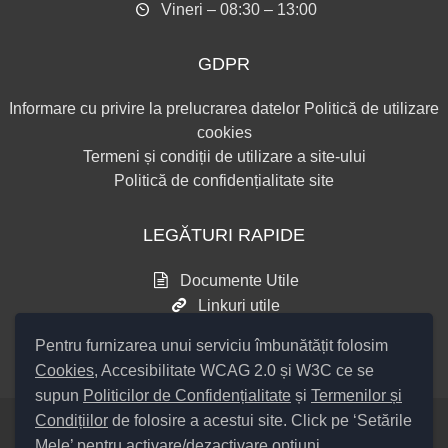
Vineri – 08:30 – 13:00
GDPR
Informare cu privire la prelucrarea datelor
Politică de utilizare
cookies
Termeni și condiții de utilizare a site-ului
Politică de confidențialitate site
LEGĂTURI RAPIDE
Documente Utile
Linkuri utile
Consultări publice
Pentru furnizarea unui serviciu îmbunătățit folosim
Cookies
, Accesibilitate WCAG 2.0 și W3C ce se
supun
Politicilor de Confidențialitate
și
Termenilor și
Condițiilor
de folosire a acestui site. Click pe ‘Setările
Mele’ pentru activare/dezactivare opțiuni
Setări Cookies și Accesibilitate