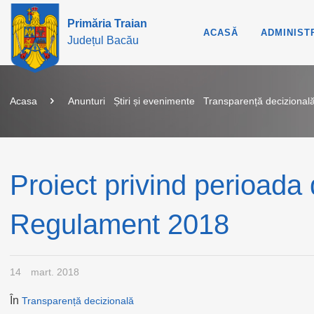
Primăria Traian
ACASĂ
ADMINIST
Județul Bacău
Acasa
Anunturi
Știri și evenimente
Transparență decizional
Proiect privind perioada
Regulament 2018
14
mart. 2018
În
Transparență decizională