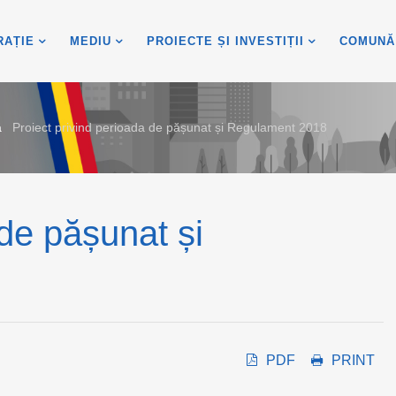
RAȚIE
MEDIU
PROIECTE ȘI INVESTIȚII
COMUNĂ
ă
Proiect privind perioada de pășunat și Regulament 2018
 de pășunat și
PDF
PRINT