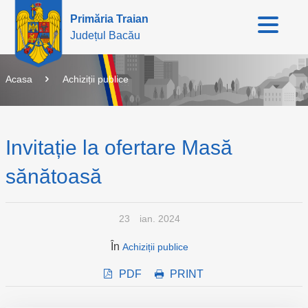
Primăria Traian
Județul Bacău
Acasa
Achiziții publice
Invitație la ofertare Masă
sănătoasă
23
ian. 2024
În
Achiziții publice
PDF
PRINT