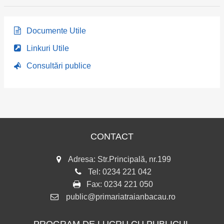
Documente Utile
Linkuri Utile
Consultări publice
CONTACT
Adresa: Str.Principală, nr.199
Tel:
0234 221 042
Fax:
0234 221 050
public@primariatraianbacau.ro