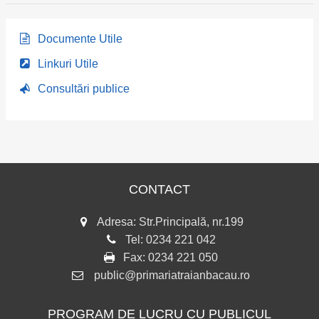
Documente Utile
Linkuri Utile
Consultări publice
CONTACT
Adresa: Str.Principală, nr.199
Tel:
0234 221 042
Fax:
0234 221 050
public@primariatraianbacau.ro
PROGRAM DE LUCRU CU PUBLICUL