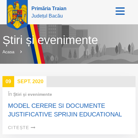
Primăria Traian
Județul Bacău
Știri și evenimente
Acasa
09
SEPT. 2020
În
Știri și evenimente
MODEL CERERE SI DOCUMENTE
JUSTIFICATIVE SPRIJIN EDUCATIONAL
CITEȘTE