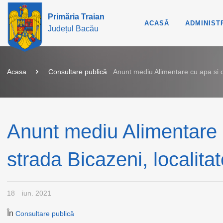
Primăria Traian
ACASĂ
ADMINIST
Județul Bacău
Acasa
Consultare publică
Anunt mediu Alimentare cu apa si ca
Anunt mediu Alimentare 
strada Bicazeni, localita
18
iun. 2021
În
Consultare publică