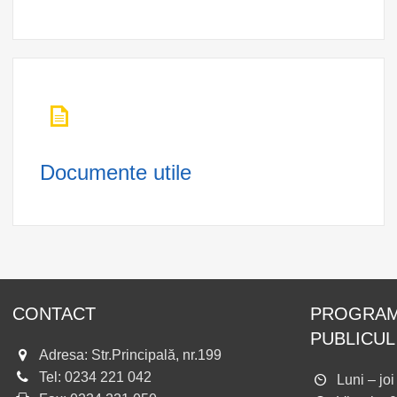
Documente utile
CONTACT
PROGRAM
PUBLICUL
Adresa: Str.Principală, nr.199
Tel:
0234 221 042
Luni – jo