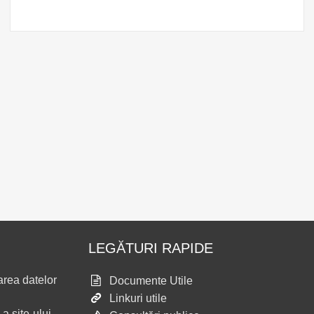
LEGĂTURI RAPIDE
area datelor
Documente Utile
Linkuri utile
 a site-ului