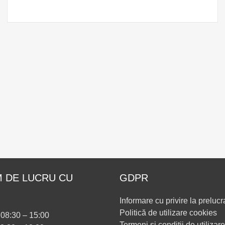
 DE LUCRU CU
GDPR
Informare cu privire la prelucr
Politică de utilizare cookies
i 08:30 – 15:00
Termeni și condiții de utilizare