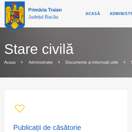
Primăria Traian
ACASĂ
ADMINIST
Județul Bacău
Stare civilă
Acasa
Administrație
Documente și informații utile
Publicații de căsătorie