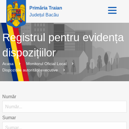
Primăria Traian
Județul Bacău
Registrul pentru evidența
dispozițiilor
Acasa
Monitorul Oficial Local
Dispozițiile autorității executive
Număr
Sumar