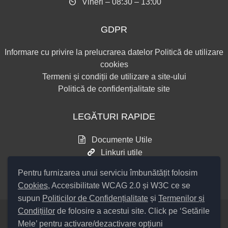
Vineri – 08:30 – 13:00
GDPR
Informare cu privire la prelucrarea datelor
Politică de utilizare
cookies
Termeni și condiții de utilizare a site-ului
Politică de confidențialitate site
LEGĂTURI RAPIDE
Documente Utile
Linkuri utile
Consultări publice
Pentru furnizarea unui serviciu îmbunătățit folosim
Cookies
, Accesibilitate WCAG 2.0 și W3C ce se
supun
Politicilor de Confidențialitate
și
Termenilor și
Condițiilor
de folosire a acestui site. Click pe ‘Setările
Mele’ pentru activare/dezactivare opțiuni
Setări Cookies și Accesibilitate