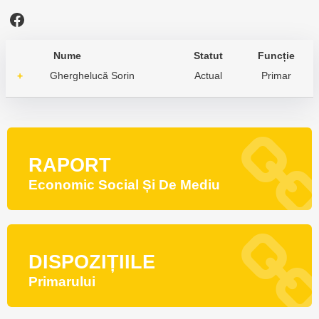
Facebook
Nume
Statut
Funcție
Gherghelucă Sorin
Actual
Primar
+
RAPORT
Economic Social Și De Mediu
DISPOZIȚIILE
Primarului