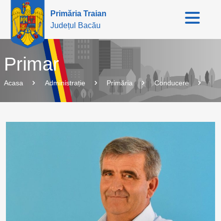
Primăria Traian
Județul Bacău
Primar
Acasa
Administrație
Primăria
Conducere