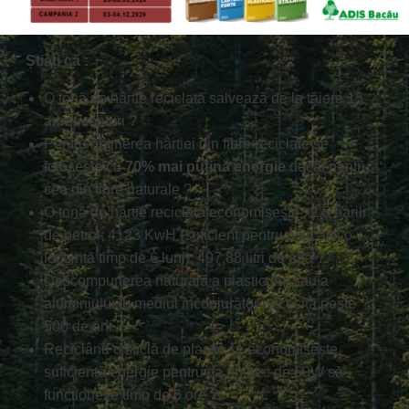
Știați că :
O tonă de hârtie reciclată salvează de la tăiere 15
arbori maturi ?
Pentru obținerea hârtiei din fibre reciclate se
folosește cu
70% mai puțină energie
decât pentru
cea din fibre naturale ?
O tonă de hârtie reciclată economisește : 2,5 barili
de petrol; 4123 KwH (suficient pentru a încălzi o
locuință timp de 6 luni), 497,88 litri de apă ?
Descompunerea naturală a plasticului sau a
aluminiului în mediul înconjurător necesită peste
500 de ani ?
Reciclând o sticlă de plastic se economisește
suficientă energie pentru ca un bec de 60W să
funcționeze timp de 6 ore ?