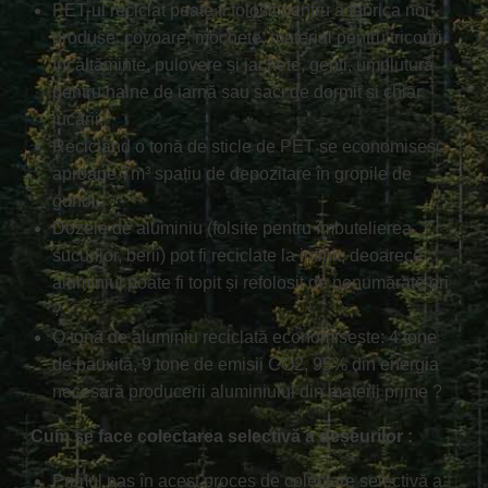
PET-ul reciclat poate fi folosit pentru a fabrica noi
produse: covoare, mochete, material pentru tricouri,
încălțăminte, pulovere și jachete, genți, umplutură
pentru haine de iarnă sau saci de dormit și chiar
jucării.
Reciclănd o tonă de sticle de PET se economisesc
aproape 7m³ spațiu de depozitare în gropile de
gunoi.
Dozele de aluminiu (folsite pentru îmbutelierea
sucurilor, berii) pot fi reciclate la infinit, deoarece
aluminiul poate fi topit și refolosit de nenumărate ori
?
O tonă de aluminiu reciclată economisește: 4 tone
de bauxită, 9 tone de emisii CO2, 95% din energia
necesară producerii aluminiului din materii prime ?
Cum se face colectarea selectivă a deșeurilor :
Primul pas în acest proces de colectare selectivă a