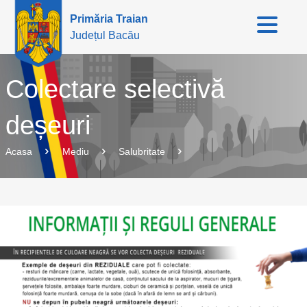
Primăria Traian
Județul Bacău
Colectare selectivă
deșeuri
Acasa
Mediu
Salubritate