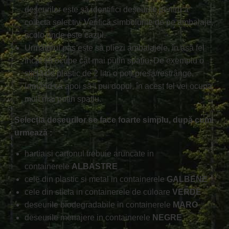
deșeurilor este să identifici deșeurile pentru a
colecta selectiv. Verifică simbolurile de pe ambalaje,
acolo unde este cazul.
Următorul pas este să pliezi ambalajele, în așa fel
încât să ocupe cât mai puțin spațiu. De exemplu o
sticlă de plastic de 2 litri o poți presa/restrânge,
urmând ca apoi să-i pui dopul, în acest fel vei ocupa
mult mai puțin spațiu.
Selecția deșeurilor se face foarte simplu, după cum
urmează :
hartia si cartonul trebuie aruncate in
containerele
ALBASTRE
cele din plastic si metal in containerele
GALBENE
cele din sticla in containerele de culoare
VERDE
deseurile biodegradabile in containerele
MARO
deseurile menajere in containerele
NEGRE