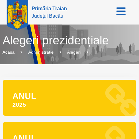
Primăria Traian
Județul Bacău
Alegeri prezidențiale
Acasa
Administrație
Alegeri
ANUL
2025
ANUL